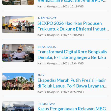
Bermasalah Excavator Amfibi PUPR
Dumai di Agro Murni
Kamis, 06 Agustus 2026 15:19 WIB
INFO SAWIT
SIEXPO 2026 Hadirkan Produsen
Truk untuk Dukung Efisiensi Industri
Sawit
Kamis, 06 Agustus 2026 13:06 WIB
BENGKALIS
Transformasi Digital Roro Bengkalis
Dimulai, E-Ticketing Segera Berlaku
Kamis, 06 Agustus 2026 12:04 WIB
SIAK
Ekspedisi Merah Putih Presisi Hadir
di Teluk Lanus, Polri Bawa Layanan
dan Harapan
Kamis, 06 Agustus 2026 08:59 WIB
PERISTIWA
Kasus Penganiayaan Relawan MBG