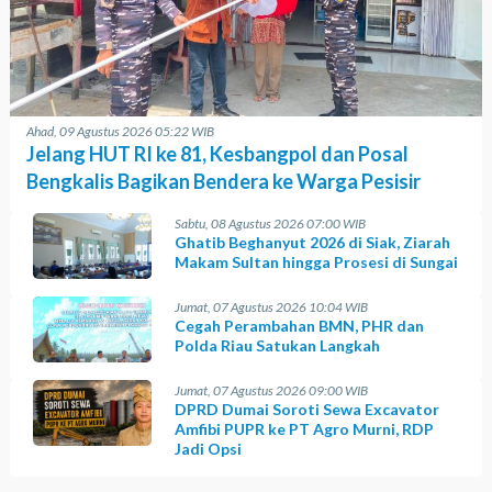
Ahad, 09 Agustus 2026 05:22 WIB
Jelang HUT RI ke 81, Kesbangpol dan Posal
Bengkalis Bagikan Bendera ke Warga Pesisir
Sabtu, 08 Agustus 2026 07:00 WIB
Ghatib Beghanyut 2026 di Siak, Ziarah
Makam Sultan hingga Prosesi di Sungai
Jumat, 07 Agustus 2026 10:04 WIB
Cegah Perambahan BMN, PHR dan
Polda Riau Satukan Langkah
Jumat, 07 Agustus 2026 09:00 WIB
DPRD Dumai Soroti Sewa Excavator
Amfibi PUPR ke PT Agro Murni, RDP
Jadi Opsi