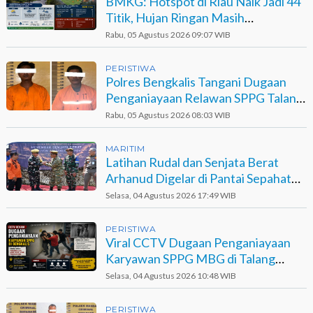
BMKG: Hotspot di Riau Naik Jadi 44
Titik, Hujan Ringan Masih
Berpotensi Terjadi
Rabu, 05 Agustus 2026 09:07 WIB
PERISTIWA
Polres Bengkalis Tangani Dugaan
Penganiayaan Relawan SPPG Talang
Muandau
Rabu, 05 Agustus 2026 08:03 WIB
MARITIM
Latihan Rudal dan Senjata Berat
Arhanud Digelar di Pantai Sepahat
Bengkalis
Selasa, 04 Agustus 2026 17:49 WIB
PERISTIWA
Viral CCTV Dugaan Penganiayaan
Karyawan SPPG MBG di Talang
Muandau
Selasa, 04 Agustus 2026 10:48 WIB
PERISTIWA