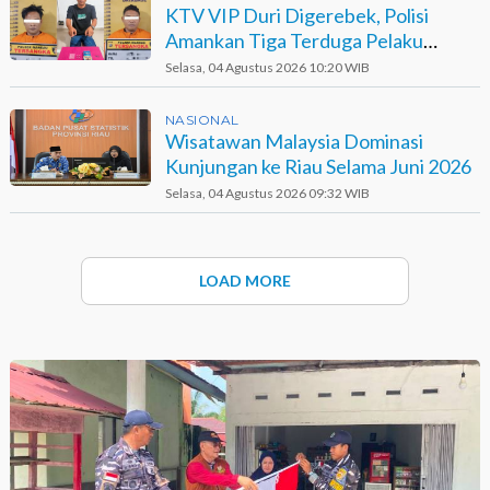
KTV VIP Duri Digerebek, Polisi
Amankan Tiga Terduga Pelaku
Narkotika
Selasa, 04 Agustus 2026 10:20 WIB
NASIONAL
Wisatawan Malaysia Dominasi
Kunjungan ke Riau Selama Juni 2026
Selasa, 04 Agustus 2026 09:32 WIB
LOAD MORE