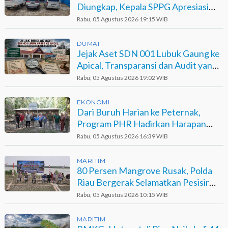
Diungkap, Kepala SPPG Apresiasi
Kinerja Polisi
Rabu, 05 Agustus 2026 19:15 WIB
DUMAI
Jejak Aset SDN 001 Lubuk Gaung ke
Apical, Transparansi dan Audit yang
Belum Terjawab
Rabu, 05 Agustus 2026 19:02 WIB
EKONOMI
Dari Buruh Harian ke Peternak,
Program PHR Hadirkan Harapan
Baru bagi Suku Sakai
Rabu, 05 Agustus 2026 16:39 WIB
MARITIM
80 Persen Mangrove Rusak, Polda
Riau Bergerak Selamatkan Pesisir
Sinaboi
Rabu, 05 Agustus 2026 10:15 WIB
MARITIM