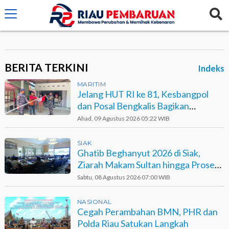
crossorigin="anonymous">
BERITA TERKINI
Indeks
MARITIM
Jelang HUT RI ke 81, Kesbangpol
dan Posal Bengkalis Bagikan
Bendera ke Warga Pesisir
Ahad, 09 Agustus 2026 05:22 WIB
SIAK
Ghatib Beghanyut 2026 di Siak,
Ziarah Makam Sultan hingga Prosesi
di Sungai
Sabtu, 08 Agustus 2026 07:00 WIB
NASIONAL
Cegah Perambahan BMN, PHR dan
Polda Riau Satukan Langkah