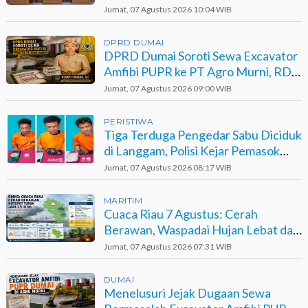
Jumat, 07 Agustus 2026 10:04 WIB
DPRD DUMAI
DPRD Dumai Soroti Sewa Excavator
Amfibi PUPR ke PT Agro Murni, RDP
Jadi Opsi
Jumat, 07 Agustus 2026 09:00 WIB
PERISTIWA
Tiga Terduga Pengedar Sabu Diciduk
di Langgam, Polisi Kejar Pemasok
Berinisial GA
Jumat, 07 Agustus 2026 08:17 WIB
MARITIM
Cuaca Riau 7 Agustus: Cerah
Berawan, Waspadai Hujan Lebat dan
Petir
Jumat, 07 Agustus 2026 07:31 WIB
DUMAI
Menelusuri Jejak Dugaan Sewa