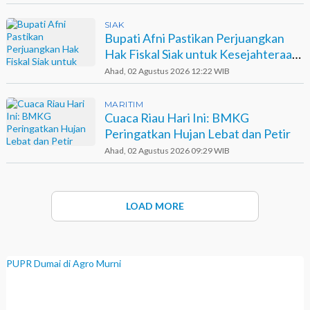
SIAK
Bupati Afni Pastikan Perjuangkan
Hak Fiskal Siak untuk Kesejahteraan
Dokter dan Tenaga Medis
Ahad, 02 Agustus 2026 12:22 WIB
MARITIM
Cuaca Riau Hari Ini: BMKG
Peringatkan Hujan Lebat dan Petir
Ahad, 02 Agustus 2026 09:29 WIB
LOAD MORE