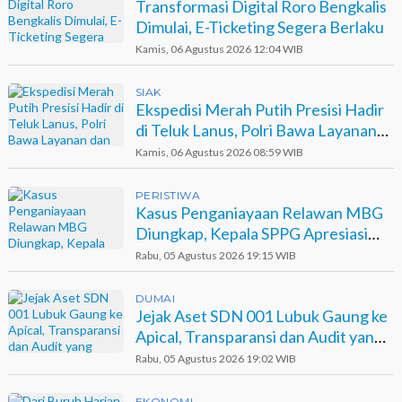
Transformasi Digital Roro Bengkalis
Dimulai, E-Ticketing Segera Berlaku
Kamis, 06 Agustus 2026 12:04 WIB
SIAK
Ekspedisi Merah Putih Presisi Hadir
di Teluk Lanus, Polri Bawa Layanan
dan Harapan
Kamis, 06 Agustus 2026 08:59 WIB
PERISTIWA
Kasus Penganiayaan Relawan MBG
Diungkap, Kepala SPPG Apresiasi
Kinerja Polisi
Rabu, 05 Agustus 2026 19:15 WIB
DUMAI
Jejak Aset SDN 001 Lubuk Gaung ke
Apical, Transparansi dan Audit yang
Belum Terjawab
Rabu, 05 Agustus 2026 19:02 WIB
EKONOMI