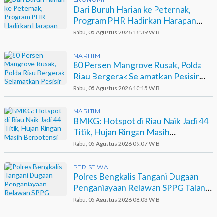
Dari Buruh Harian ke Peternak,
Program PHR Hadirkan Harapan
Baru bagi Suku Sakai
Rabu, 05 Agustus 2026 16:39 WIB
MARITIM
80 Persen Mangrove Rusak, Polda
Riau Bergerak Selamatkan Pesisir
Sinaboi
Rabu, 05 Agustus 2026 10:15 WIB
MARITIM
BMKG: Hotspot di Riau Naik Jadi 44
Titik, Hujan Ringan Masih
Berpotensi Terjadi
Rabu, 05 Agustus 2026 09:07 WIB
PERISTIWA
Polres Bengkalis Tangani Dugaan
Penganiayaan Relawan SPPG Talang
Muandau
Rabu, 05 Agustus 2026 08:03 WIB