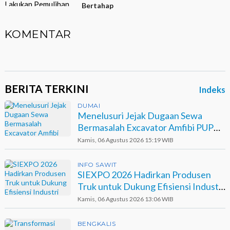
Bertahap
KOMENTAR
BERITA TERKINI
Indeks
DUMAI
Menelusuri Jejak Dugaan Sewa
Bermasalah Excavator Amfibi PUPR
Dumai di Agro Murni
Kamis, 06 Agustus 2026 15:19 WIB
INFO SAWIT
SIEXPO 2026 Hadirkan Produsen
Truk untuk Dukung Efisiensi Industri
Sawit
Kamis, 06 Agustus 2026 13:06 WIB
BENGKALIS