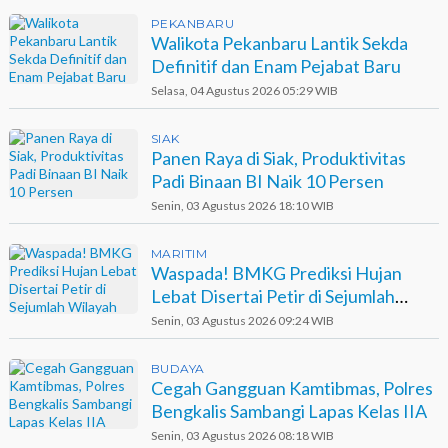
PEKANBARU
Walikota Pekanbaru Lantik Sekda
Definitif dan Enam Pejabat Baru
Selasa, 04 Agustus 2026 05:29 WIB
SIAK
Panen Raya di Siak, Produktivitas
Padi Binaan BI Naik 10 Persen
Senin, 03 Agustus 2026 18:10 WIB
MARITIM
Waspada! BMKG Prediksi Hujan
Lebat Disertai Petir di Sejumlah
Wilayah Riau
Senin, 03 Agustus 2026 09:24 WIB
BUDAYA
Cegah Gangguan Kamtibmas, Polres
Bengkalis Sambangi Lapas Kelas IIA
Senin, 03 Agustus 2026 08:18 WIB