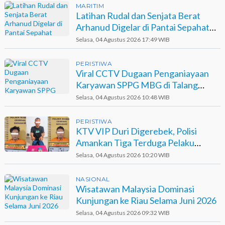
MARITIM
Latihan Rudal dan Senjata Berat
Arhanud Digelar di Pantai Sepahat
Bengkalis
Selasa, 04 Agustus 2026 17:49 WIB
PERISTIWA
Viral CCTV Dugaan Penganiayaan
Karyawan SPPG MBG di Talang
Muandau
Selasa, 04 Agustus 2026 10:48 WIB
PERISTIWA
KTV VIP Duri Digerebek, Polisi
Amankan Tiga Terduga Pelaku
Narkotika
Selasa, 04 Agustus 2026 10:20 WIB
NASIONAL
Wisatawan Malaysia Dominasi
Kunjungan ke Riau Selama Juni 2026
Selasa, 04 Agustus 2026 09:32 WIB