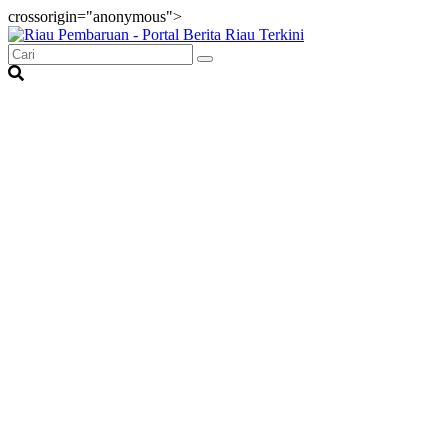
crossorigin="anonymous">