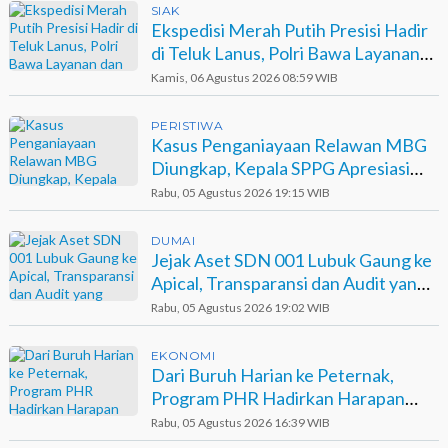
SIAK
Ekspedisi Merah Putih Presisi Hadir
di Teluk Lanus, Polri Bawa Layanan
dan Harapan
Kamis, 06 Agustus 2026 08:59 WIB
PERISTIWA
Kasus Penganiayaan Relawan MBG
Diungkap, Kepala SPPG Apresiasi
Kinerja Polisi
Rabu, 05 Agustus 2026 19:15 WIB
DUMAI
Jejak Aset SDN 001 Lubuk Gaung ke
Apical, Transparansi dan Audit yang
Belum Terjawab
Rabu, 05 Agustus 2026 19:02 WIB
EKONOMI
Dari Buruh Harian ke Peternak,
Program PHR Hadirkan Harapan
Baru bagi Suku Sakai
Rabu, 05 Agustus 2026 16:39 WIB