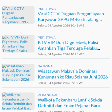
PERISTIWA
Viral CCTV Dugaan Penganiayaan
Karyawan SPPG MBG di Talang
Muandau
Selasa, 04 Agustus 2026 10:48 WIB
PERISTIWA
KTV VIP Duri Digerebek, Polisi
Amankan Tiga Terduga Pelaku
Narkotika
Selasa, 04 Agustus 2026 10:20 WIB
NASIONAL
Wisatawan Malaysia Dominasi
Kunjungan ke Riau Selama Juni 2026
Selasa, 04 Agustus 2026 09:32 WIB
PEKANBARU
Walikota Pekanbaru Lantik Sekda
Definitif dan Enam Pejabat Baru
Selasa, 04 Agustus 2026 05:29 WIB