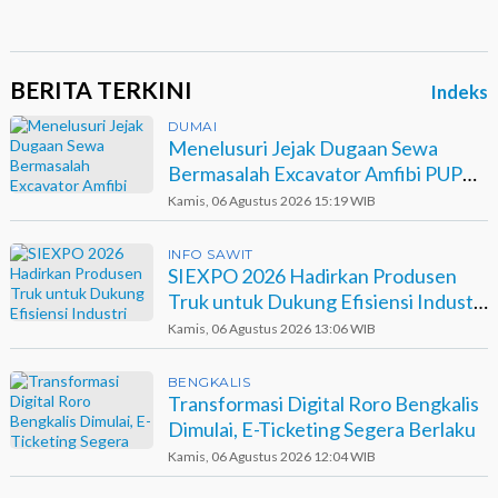
BERITA TERKINI
Indeks
DUMAI
Menelusuri Jejak Dugaan Sewa
Bermasalah Excavator Amfibi PUPR
Dumai di Agro Murni
Kamis, 06 Agustus 2026 15:19 WIB
INFO SAWIT
SIEXPO 2026 Hadirkan Produsen
Truk untuk Dukung Efisiensi Industri
Sawit
Kamis, 06 Agustus 2026 13:06 WIB
BENGKALIS
Transformasi Digital Roro Bengkalis
Dimulai, E-Ticketing Segera Berlaku
Kamis, 06 Agustus 2026 12:04 WIB