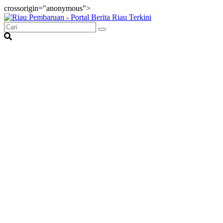
crossorigin="anonymous">