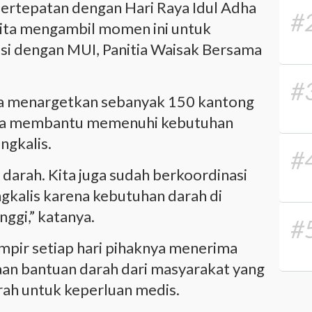
 bertepatan dengan Hari Raya Idul Adha
#
 kita mengambil momen ini untuk
i dengan MUI, Panitia Waisak Bersama
#
nitia menargetkan sebanyak 150 kantong
una membantu memenuhi kebutuhan
ngkalis.
#
g darah. Kita juga sudah berkoordinasi
kalis karena kebutuhan darah di
nggi,” katanya.
#
mpir setiap hari pihaknya menerima
an bantuan darah dari masyarakat yang
ah untuk keperluan medis.