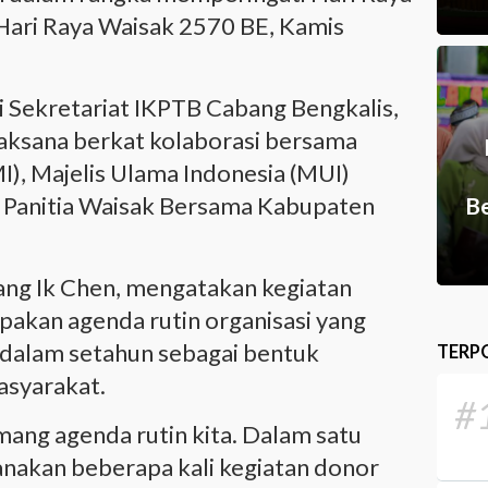
 Hari Raya Waisak 2570 BE, Kamis
i Sekretariat IKPTB Cabang Bengkalis,
laksana berkat kolaborasi bersama
I), Majelis Ulama Indonesia (MUI)
a Panitia Waisak Bersama Kabupaten
Be
ang Ik Chen, mengatakan kegiatan
akan agenda rutin organisasi yang
 dalam setahun sebagai bentuk
TERP
asyarakat.
#
ang agenda rutin kita. Dalam satu
anakan beberapa kali kegiatan donor