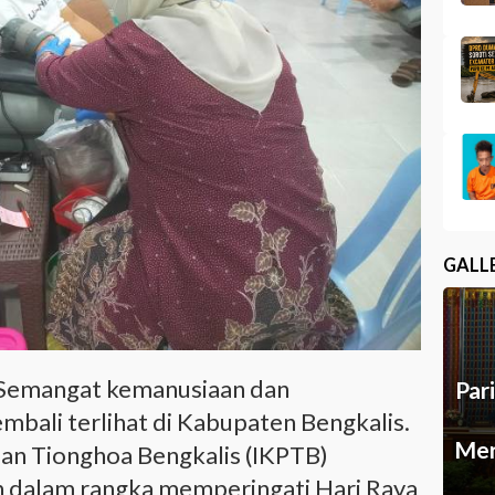
GALL
 Semangat kemanusiaan dan
Par
mbali terlihat di Kabupaten Bengkalis.
Mer
aan Tionghoa Bengkalis (IKPTB)
h dalam rangka memperingati Hari Raya