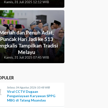
Kamis, 31 Juli 2025 12:12 WIB
Meriah dan Penuh Adat,
Puncak Hari Jadi ke 513
ngkalis Tampilkan Tradisi
Melayu
Kamis, 31 Juli 2025 07:45 WIB
OPULER
Selasa, 04 Agustus 2026 10:48 WIB
1
Viral CCTV Dugaan
Penganiayaan Karyawan SPPG
MBG di Talang Muandau