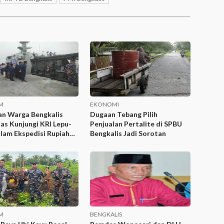
M
EKONOMI
an Warga Bengkalis
Dugaan Tebang Pilih
as Kunjungi KRI Lepu-
Penjualan Pertalite di SPBU
lam Ekspedisi Rupiah
Bengkalis Jadi Sorotan
ulat
M
BENGKALIS