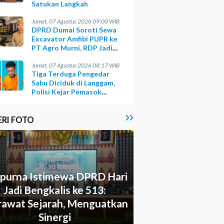
Satukan Langkah
Jumat, 07 Agustus 2026 09:00 WIB
DPRD Dumai Soroti Sewa
Excavator Amfibi PUPR ke
PT Agro Murni, RDP Jadi
Opsi
Jumat, 07 Agustus 2026 08:17 WIB
Tiga Terduga Pengedar
Sabu Diciduk di Langgam,
Polisi Kejar Pemasok
Berinisial GA
ERI FOTO
ipurna Istimewa DPRD Hari
Jadi Bengkalis ke 513:
awat Sejarah, Menguatkan
Sinergi