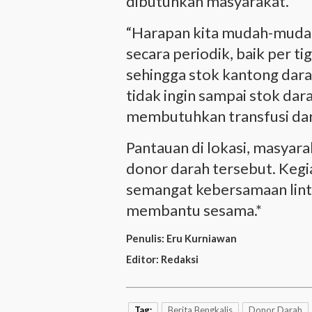
dibutuhkan masyarakat.
“Harapan kita mudah-mudaha
secara periodik, baik per t
sehingga stok kantong darah
tidak ingin sampai stok dar
membutuhkan transfusi dar
Pantauan di lokasi, masyar
donor darah tersebut. Kegi
semangat kebersamaan lint
membantu sesama.*
Penulis:
Eru Kurniawan
Editor:
Redaksi
Tag:
Berita Bengkalis
Donor Darah