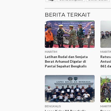
BERITA TERKAIT
MARITIM
MARITI
Latihan Rudal dan Senjata
Ratus
Berat Arhanud Digelar di
Antusi
Pantai Sepahat Bengkalis
861 da
Berda
BENGKALIS
MARITI