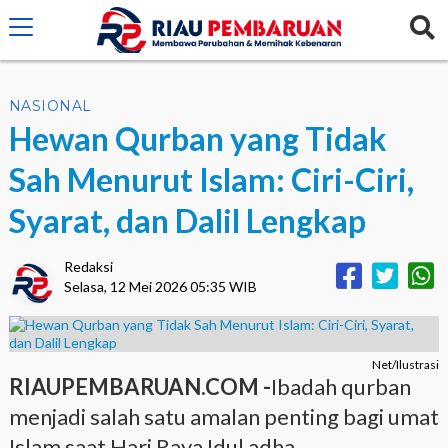
crossorigin="anonymous">
NASIONAL
Hewan Qurban yang Tidak
Sah Menurut Islam: Ciri-Ciri,
Syarat, dan Dalil Lengkap
Redaksi
Selasa, 12 Mei 2026 05:35 WIB
Net/Ilustrasi
RIAUPEMBARUAN.COM -
Ibadah qurban
menjadi salah satu amalan penting bagi umat
Islam saat Hari Raya Idul adha.