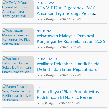
PERISTIWA
KTV VIP Duri Digerebek, Polisi
Amankan Tiga Terduga Pelaku
Narkotika
Selasa, 04 Agustus 2026 10:20 WIB
NASIONAL
Wisatawan Malaysia Dominasi
Kunjungan ke Riau Selama Juni 2026
Selasa, 04 Agustus 2026 09:32 WIB
PEKANBARU
Walikota Pekanbaru Lantik Sekda
Definitif dan Enam Pejabat Baru
Selasa, 04 Agustus 2026 05:29 WIB
SIAK
Panen Raya di Siak, Produktivitas
Padi Binaan BI Naik 10 Persen
Senin, 03 Agustus 2026 18:10 WIB