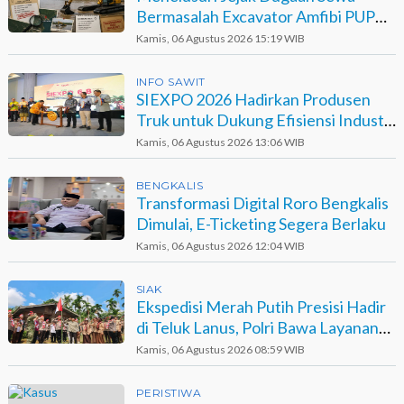
Bermasalah Excavator Amfibi PUPR
Dumai di Agro Murni
Kamis, 06 Agustus 2026 15:19 WIB
INFO SAWIT
SIEXPO 2026 Hadirkan Produsen
Truk untuk Dukung Efisiensi Industri
Sawit
Kamis, 06 Agustus 2026 13:06 WIB
BENGKALIS
Transformasi Digital Roro Bengkalis
Dimulai, E-Ticketing Segera Berlaku
Kamis, 06 Agustus 2026 12:04 WIB
SIAK
Ekspedisi Merah Putih Presisi Hadir
di Teluk Lanus, Polri Bawa Layanan
dan Harapan
Kamis, 06 Agustus 2026 08:59 WIB
PERISTIWA