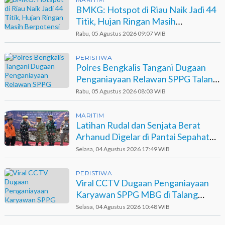
BMKG: Hotspot di Riau Naik Jadi 44
Titik, Hujan Ringan Masih
Berpotensi Terjadi
Rabu, 05 Agustus 2026 09:07 WIB
PERISTIWA
Polres Bengkalis Tangani Dugaan
Penganiayaan Relawan SPPG Talang
Muandau
Rabu, 05 Agustus 2026 08:03 WIB
MARITIM
Latihan Rudal dan Senjata Berat
Arhanud Digelar di Pantai Sepahat
Bengkalis
Selasa, 04 Agustus 2026 17:49 WIB
PERISTIWA
Viral CCTV Dugaan Penganiayaan
Karyawan SPPG MBG di Talang
Muandau
Selasa, 04 Agustus 2026 10:48 WIB