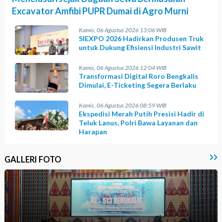
Excavator Amfibi PUPR Dumai di Agro Murni
Kamis, 06 Agustus 2026 13:06 WIB
SIEXPO 2026 Hadirkan Produsen Truk
untuk Dukung Efisiensi Industri Sawit
Kamis, 06 Agustus 2026 12:04 WIB
Transformasi Digital Roro Bengkalis
Dimulai, E-Ticketing Segera Berlaku
Kamis, 06 Agustus 2026 08:59 WIB
Ekspedisi Merah Putih Presisi Hadir di
Teluk Lanus, Polri Bawa Layanan dan
Harapan
GALLERI FOTO