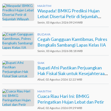
MARITIM
Waspada! BMKG Prediksi Hujan
Lebat Disertai Petir di Sejumlah
Wilayah Riau
Senin, 03 Agustus 2026 09:24 WIB
BUDAYA
Cegah Gangguan Kamtibmas, Polres
Bengkalis Sambangi Lapas Kelas IIA
Senin, 03 Agustus 2026 08:18 WIB
SIAK
Bupati Afni Pastikan Perjuangkan
Hak Fiskal Siak untuk Kesejahteraan
Dokter dan Tenaga Medis
Ahad, 02 Agustus 2026 12:22 WIB
MARITIM
Cuaca Riau Hari Ini: BMKG
Peringatkan Hujan Lebat dan Petir
Ahad, 02 Agustus 2026 09:29 WIB