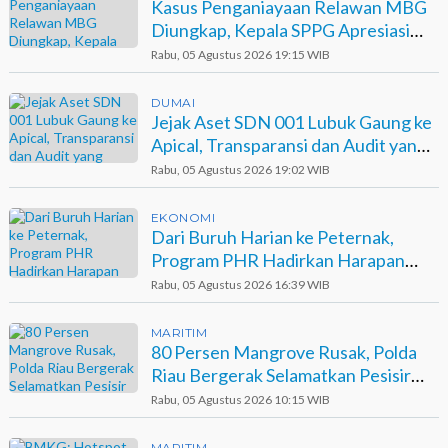
Kasus Penganiayaan Relawan MBG
Diungkap, Kepala SPPG Apresiasi
Kinerja Polisi
Rabu, 05 Agustus 2026 19:15 WIB
DUMAI
Jejak Aset SDN 001 Lubuk Gaung ke
Apical, Transparansi dan Audit yang
Belum Terjawab
Rabu, 05 Agustus 2026 19:02 WIB
EKONOMI
Dari Buruh Harian ke Peternak,
Program PHR Hadirkan Harapan
Baru bagi Suku Sakai
Rabu, 05 Agustus 2026 16:39 WIB
MARITIM
80 Persen Mangrove Rusak, Polda
Riau Bergerak Selamatkan Pesisir
Sinaboi
Rabu, 05 Agustus 2026 10:15 WIB
MARITIM