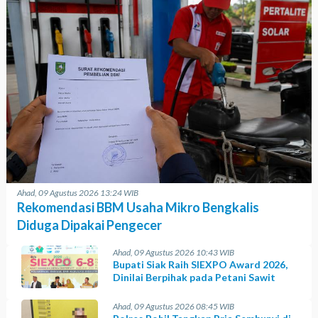
Ahad, 09 Agustus 2026 13:24 WIB
Rekomendasi BBM Usaha Mikro Bengkalis
Diduga Dipakai Pengecer
Ahad, 09 Agustus 2026 10:43 WIB
Bupati Siak Raih SIEXPO Award 2026,
Dinilai Berpihak pada Petani Sawit
Ahad, 09 Agustus 2026 08:45 WIB