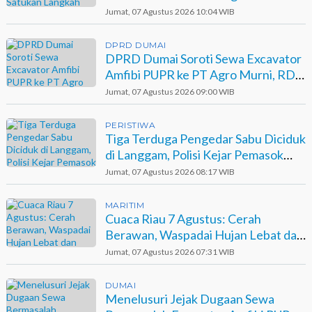
Jumat, 07 Agustus 2026 10:04 WIB
DPRD DUMAI
DPRD Dumai Soroti Sewa Excavator
Amfibi PUPR ke PT Agro Murni, RDP
Jadi Opsi
Jumat, 07 Agustus 2026 09:00 WIB
PERISTIWA
Tiga Terduga Pengedar Sabu Diciduk
di Langgam, Polisi Kejar Pemasok
Berinisial GA
Jumat, 07 Agustus 2026 08:17 WIB
MARITIM
Cuaca Riau 7 Agustus: Cerah
Berawan, Waspadai Hujan Lebat dan
Petir
Jumat, 07 Agustus 2026 07:31 WIB
DUMAI
Menelusuri Jejak Dugaan Sewa