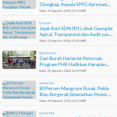
Diungkap, Kepala SPPG Apresiasi
Kinerja Polisi
Rabu, 05 Agustus 2026 19:15 WIB
DUMAI
Jejak Aset SDN 001 Lubuk Gaung ke
Apical, Transparansi dan Audit yang
Belum Terjawab
Rabu, 05 Agustus 2026 19:02 WIB
EKONOMI
Dari Buruh Harian ke Peternak,
Program PHR Hadirkan Harapan
Baru bagi Suku Sakai
Rabu, 05 Agustus 2026 16:39 WIB
MARITIM
80 Persen Mangrove Rusak, Polda
Riau Bergerak Selamatkan Pesisir
Sinaboi
Rabu, 05 Agustus 2026 10:15 WIB
MARITIM