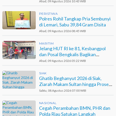
Sawit
Ahad, 09 Agustus 2026 10:43 WIB
PERISTIWA
Polres Rohil Tangkap Pria Sembunyi
di Lemari, Sabu 39,84 Gram Disita
Ahad, 09 Agustus 2026 08:45 WIB
MARITIM
Jelang HUT RI ke 81, Kesbangpol
dan Posal Bengkalis Bagikan
Bendera ke Warga Pesisir
Ahad, 09 Agustus 2026 05:22 WIB
SIAK
Ghatib Beghanyut 2026 di Siak,
Ziarah Makam Sultan hingga Prosesi
di Sungai
Sabtu, 08 Agustus 2026 07:00 WIB
NASIONAL
Cegah Perambahan BMN, PHR dan
Polda Riau Satukan Langkah