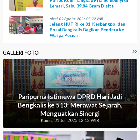
Polres Rohil Tangkap Pria Sembunyi di
Lemari, Sabu 39,84 Gram Disita
Ahad, 09 Agustus 2026 05:22 WIB
Jelang HUT RI ke 81, Kesbangpol dan
Posal Bengkalis Bagikan Bendera ke
Warga Pesisir
GALLERI FOTO
Paripurna Istimewa DPRD Hari Jadi
Bengkalis ke 513: Merawat Sejarah,
Menguatkan Sinergi
Kamis, 31 Juli 2025 12:12 WIB