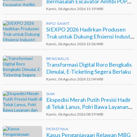
Bermasalah Excavator Amfibi PUPR
Dumai di Agro Murni
Kamis, 06 Agustus 2026 15:19 WIB
INFO SAWIT
SIEXPO 2026 Hadirkan Produsen
Truk untuk Dukung Efisiensi Industri
Sawit
Kamis, 06 Agustus 2026 13:06 WIB
BENGKALIS
Transformasi Digital Roro Bengkalis
Dimulai, E-Ticketing Segera Berlaku
Kamis, 06 Agustus 2026 12:04 WIB
SIAK
Ekspedisi Merah Putih Presisi Hadir
di Teluk Lanus, Polri Bawa Layanan
dan Harapan
Kamis, 06 Agustus 2026 08:59 WIB
PERISTIWA
Kasus Penganiayaan Relawan MBG