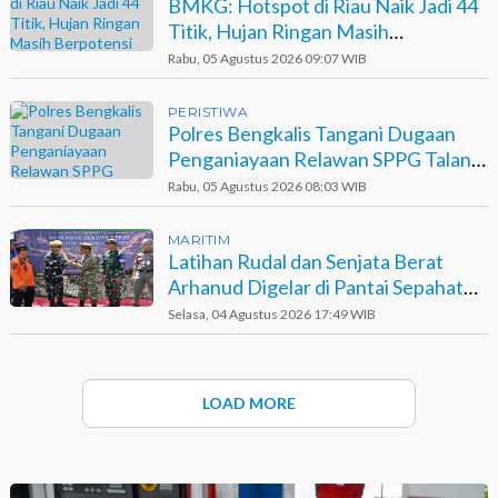
BMKG: Hotspot di Riau Naik Jadi 44
Titik, Hujan Ringan Masih
Berpotensi Terjadi
Rabu, 05 Agustus 2026 09:07 WIB
PERISTIWA
Polres Bengkalis Tangani Dugaan
Penganiayaan Relawan SPPG Talang
Muandau
Rabu, 05 Agustus 2026 08:03 WIB
MARITIM
Latihan Rudal dan Senjata Berat
Arhanud Digelar di Pantai Sepahat
Bengkalis
Selasa, 04 Agustus 2026 17:49 WIB
LOAD MORE