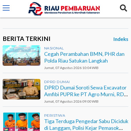
crossorigin="anonymous">
BERITA TERKINI
Indeks
NASIONAL
Cegah Perambahan BMN, PHR dan
Polda Riau Satukan Langkah
Jumat, 07 Agustus 2026 10:04 WIB
DPRD DUMAI
DPRD Dumai Soroti Sewa Excavator
Amfibi PUPR ke PT Agro Murni, RDP
Jadi Opsi
Jumat, 07 Agustus 2026 09:00 WIB
PERISTIWA
Tiga Terduga Pengedar Sabu Diciduk
di Langgam, Polisi Kejar Pemasok