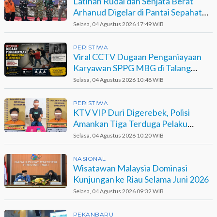
Latihan Rudal dan Senjata Berat
Arhanud Digelar di Pantai Sepahat
Bengkalis
Selasa, 04 Agustus 2026 17:49 WIB
PERISTIWA
Viral CCTV Dugaan Penganiayaan
Karyawan SPPG MBG di Talang
Muandau
Selasa, 04 Agustus 2026 10:48 WIB
PERISTIWA
KTV VIP Duri Digerebek, Polisi
Amankan Tiga Terduga Pelaku
Narkotika
Selasa, 04 Agustus 2026 10:20 WIB
NASIONAL
Wisatawan Malaysia Dominasi
Kunjungan ke Riau Selama Juni 2026
Selasa, 04 Agustus 2026 09:32 WIB
PEKANBARU