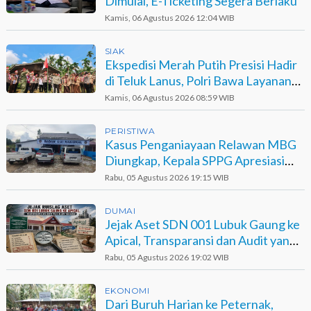
Dimulai, E-Ticketing Segera Berlaku
Kamis, 06 Agustus 2026 12:04 WIB
SIAK
Ekspedisi Merah Putih Presisi Hadir
di Teluk Lanus, Polri Bawa Layanan
dan Harapan
Kamis, 06 Agustus 2026 08:59 WIB
PERISTIWA
Kasus Penganiayaan Relawan MBG
Diungkap, Kepala SPPG Apresiasi
Kinerja Polisi
Rabu, 05 Agustus 2026 19:15 WIB
DUMAI
Jejak Aset SDN 001 Lubuk Gaung ke
Apical, Transparansi dan Audit yang
Belum Terjawab
Rabu, 05 Agustus 2026 19:02 WIB
EKONOMI
Dari Buruh Harian ke Peternak,