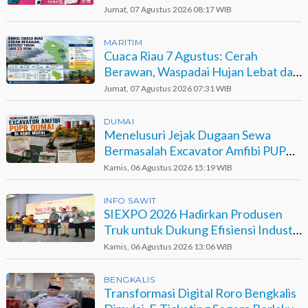
Berinisial GA
Jumat, 07 Agustus 2026 08:17 WIB
MARITIM
Cuaca Riau 7 Agustus: Cerah
Berawan, Waspadai Hujan Lebat dan
Petir
Jumat, 07 Agustus 2026 07:31 WIB
DUMAI
Menelusuri Jejak Dugaan Sewa
Bermasalah Excavator Amfibi PUPR
Dumai di Agro Murni
Kamis, 06 Agustus 2026 15:19 WIB
INFO SAWIT
SIEXPO 2026 Hadirkan Produsen
Truk untuk Dukung Efisiensi Industri
Sawit
Kamis, 06 Agustus 2026 13:06 WIB
BENGKALIS
Transformasi Digital Roro Bengkalis