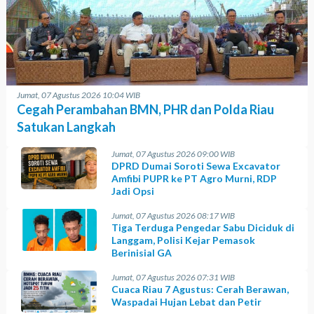
Jumat, 07 Agustus 2026 10:04 WIB
Cegah Perambahan BMN, PHR dan Polda Riau
Satukan Langkah
Jumat, 07 Agustus 2026 09:00 WIB
DPRD Dumai Soroti Sewa Excavator
Amfibi PUPR ke PT Agro Murni, RDP
Jadi Opsi
Jumat, 07 Agustus 2026 08:17 WIB
Tiga Terduga Pengedar Sabu Diciduk di
Langgam, Polisi Kejar Pemasok
Berinisial GA
Jumat, 07 Agustus 2026 07:31 WIB
Cuaca Riau 7 Agustus: Cerah Berawan,
Waspadai Hujan Lebat dan Petir