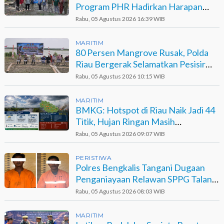
Program PHR Hadirkan Harapan
Baru bagi Suku Sakai
Rabu, 05 Agustus 2026 16:39 WIB
MARITIM
80 Persen Mangrove Rusak, Polda
Riau Bergerak Selamatkan Pesisir
Sinaboi
Rabu, 05 Agustus 2026 10:15 WIB
MARITIM
BMKG: Hotspot di Riau Naik Jadi 44
Titik, Hujan Ringan Masih
Berpotensi Terjadi
Rabu, 05 Agustus 2026 09:07 WIB
PERISTIWA
Polres Bengkalis Tangani Dugaan
Penganiayaan Relawan SPPG Talang
Muandau
Rabu, 05 Agustus 2026 08:03 WIB
MARITIM