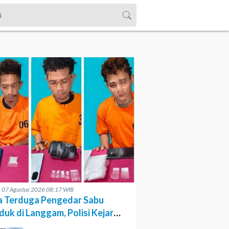
, 07 Agustus 2026 08:17 WIB
a Terduga Pengedar Sabu
duk di Langgam, Polisi Kejar
asok Berinisial GA