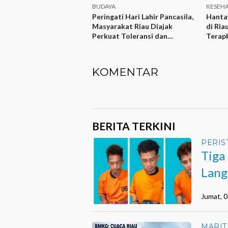
BUDAYA
KESEH
Peringati Hari Lahir Pancasila,
Hanta
Masyarakat Riau Diajak
di Ria
Perkuat Toleransi dan
Terap
Gotong Royong
KOMENTAR
BERITA TERKINI
PERIS
Tiga
Lang
GA
Jumat, 
MARIT