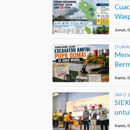
Cuac
Wasp
Jumat, 
DUMA
Mene
Berm
Duma
Kamis, 
INFO 
SIEX
untu
Kamis, 