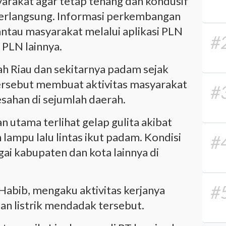
rakat agar tetap tenang dan kondusif
erlangsung. Informasi perkembangan
antau masyarakat melalui aplikasi PLN
#
 PLN lainnya.
yah Riau dan sekitarnya padam sejak
tersebut membuat aktivitas masyarakat
#
sahan di sejumlah daerah.
n utama terlihat gelap gulita akibat
lampu lalu lintas ikut padam. Kondisi
#
agai kabupaten dan kota lainnya di
#
abib, mengaku aktivitas kerjanya
n listrik mendadak tersebut.