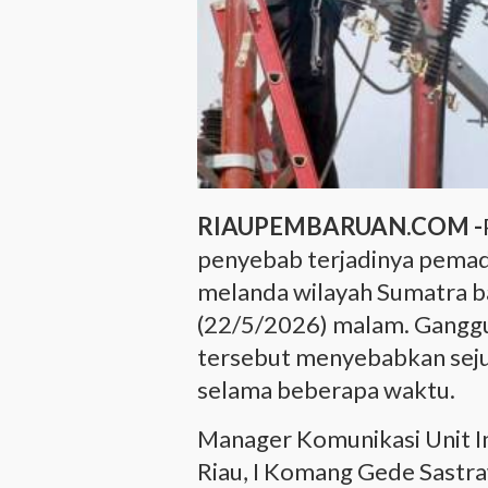
RIAUPEMBARUAN.COM -
penyebab terjadinya pemada
melanda wilayah Sumatra b
(22/5/2026) malam. Ganggua
tersebut menyebabkan seju
selama beberapa waktu.
Manager Komunikasi Unit In
Riau, I Komang Gede Sastra