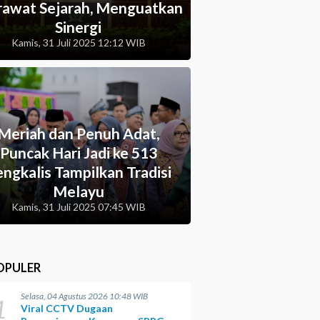
awat Sejarah, Menguatkan
Sinergi
Kamis, 31 Juli 2025 12:12 WIB
Meriah dan Penuh Adat,
Puncak Hari Jadi ke 513
ngkalis Tampilkan Tradisi
Melayu
Kamis, 31 Juli 2025 07:45 WIB
OPULER
Selasa, 04 Agustus 2026 10:48 WIB
1
Viral CCTV Dugaan