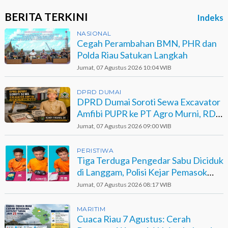
BERITA TERKINI
Indeks
NASIONAL
Cegah Perambahan BMN, PHR dan
Polda Riau Satukan Langkah
Jumat, 07 Agustus 2026 10:04 WIB
DPRD DUMAI
DPRD Dumai Soroti Sewa Excavator
Amfibi PUPR ke PT Agro Murni, RDP
Jadi Opsi
Jumat, 07 Agustus 2026 09:00 WIB
PERISTIWA
Tiga Terduga Pengedar Sabu Diciduk
di Langgam, Polisi Kejar Pemasok
Berinisial GA
Jumat, 07 Agustus 2026 08:17 WIB
MARITIM
Cuaca Riau 7 Agustus: Cerah