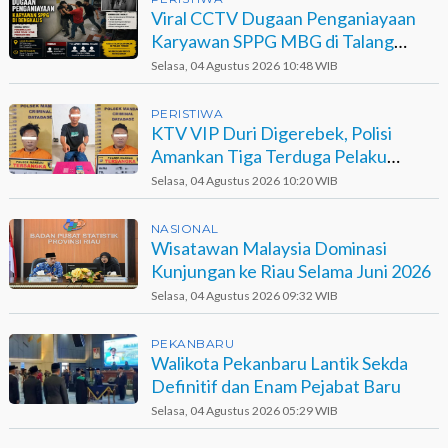
Viral CCTV Dugaan Penganiayaan
Karyawan SPPG MBG di Talang
Muandau
Selasa, 04 Agustus 2026 10:48 WIB
PERISTIWA
KTV VIP Duri Digerebek, Polisi
Amankan Tiga Terduga Pelaku
Narkotika
Selasa, 04 Agustus 2026 10:20 WIB
NASIONAL
Wisatawan Malaysia Dominasi
Kunjungan ke Riau Selama Juni 2026
Selasa, 04 Agustus 2026 09:32 WIB
PEKANBARU
Walikota Pekanbaru Lantik Sekda
Definitif dan Enam Pejabat Baru
Selasa, 04 Agustus 2026 05:29 WIB