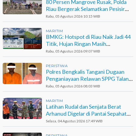
80 Persen Mangrove Rusak, Polda
Riau Bergerak Selamatkan Pesisir
Sinaboi
Rabu, 05 Agustus 2026 10:15 WIB
MARITIM
BMKG: Hotspot di Riau Naik Jadi 44
Titik, Hujan Ringan Masih
Berpotensi Terjadi
Rabu, 05 Agustus 2026 09:07 WIB
PERISTIWA
Polres Bengkalis Tangani Dugaan
Penganiayaan Relawan SPPG Talang
Muandau
Rabu, 05 Agustus 2026 08:03 WIB
MARITIM
Latihan Rudal dan Senjata Berat
Arhanud Digelar di Pantai Sepahat
Bengkalis
Selasa, 04 Agustus 2026 17:49 WIB
PERISTIWA