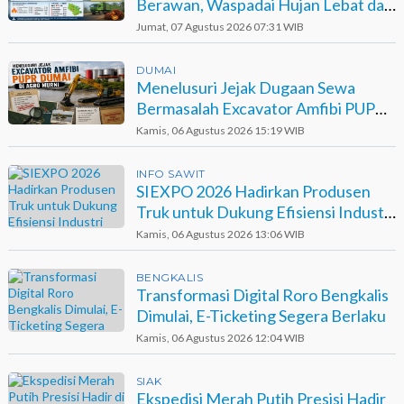
Berawan, Waspadai Hujan Lebat dan
Petir
Jumat, 07 Agustus 2026 07:31 WIB
DUMAI
Menelusuri Jejak Dugaan Sewa
Bermasalah Excavator Amfibi PUPR
Dumai di Agro Murni
Kamis, 06 Agustus 2026 15:19 WIB
INFO SAWIT
SIEXPO 2026 Hadirkan Produsen
Truk untuk Dukung Efisiensi Industri
Sawit
Kamis, 06 Agustus 2026 13:06 WIB
BENGKALIS
Transformasi Digital Roro Bengkalis
Dimulai, E-Ticketing Segera Berlaku
Kamis, 06 Agustus 2026 12:04 WIB
SIAK
Ekspedisi Merah Putih Presisi Hadir