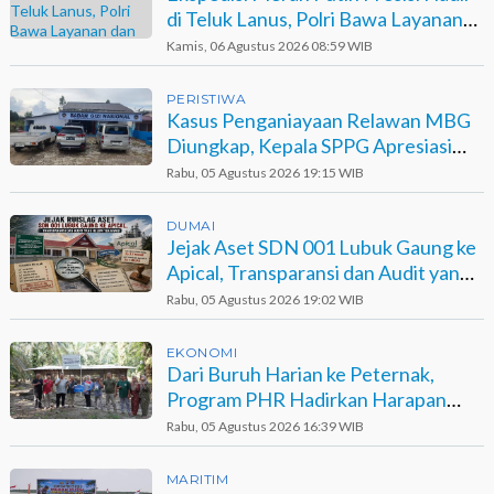
di Teluk Lanus, Polri Bawa Layanan
dan Harapan
Kamis, 06 Agustus 2026 08:59 WIB
PERISTIWA
Kasus Penganiayaan Relawan MBG
Diungkap, Kepala SPPG Apresiasi
Kinerja Polisi
Rabu, 05 Agustus 2026 19:15 WIB
DUMAI
Jejak Aset SDN 001 Lubuk Gaung ke
Apical, Transparansi dan Audit yang
Belum Terjawab
Rabu, 05 Agustus 2026 19:02 WIB
EKONOMI
Dari Buruh Harian ke Peternak,
Program PHR Hadirkan Harapan
Baru bagi Suku Sakai
Rabu, 05 Agustus 2026 16:39 WIB
MARITIM