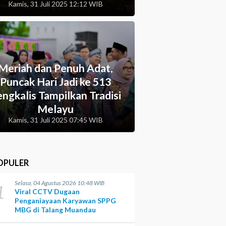
Kamis, 31 Juli 2025 12:12 WIB
Meriah dan Penuh Adat,
Puncak Hari Jadi ke 513
ngkalis Tampilkan Tradisi
Melayu
Kamis, 31 Juli 2025 07:45 WIB
OPULER
Selasa, 04 Agustus 2026 10:48 WIB
1
Viral CCTV Dugaan
Penganiayaan Karyawan SPPG
MBG di Talang Muandau