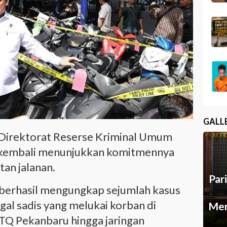
GALL
Direktorat Reserse Kriminal Umum
u kembali menunjukkan komitmennya
an jalanan.
Par
i berhasil mengungkap sejumlah kasus
egal sadis yang melukai korban di
Mer
Q Pekanbaru hingga jaringan