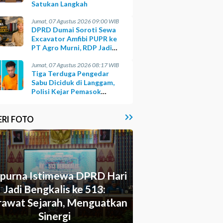
Satukan Langkah
Jumat, 07 Agustus 2026 09:00 WIB
DPRD Dumai Soroti Sewa
Excavator Amfibi PUPR ke
PT Agro Murni, RDP Jadi
Opsi
Jumat, 07 Agustus 2026 08:17 WIB
Tiga Terduga Pengedar
Sabu Diciduk di Langgam,
Polisi Kejar Pemasok
Berinisial GA
ERI FOTO
ipurna Istimewa DPRD Hari
Jadi Bengkalis ke 513:
awat Sejarah, Menguatkan
Sinergi