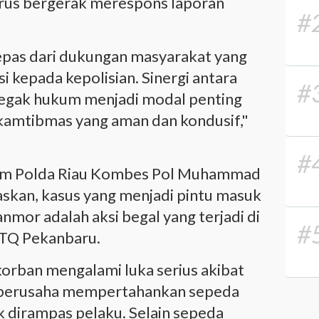
erus bergerak merespons laporan
#
rlepas dari dukungan masyarakat yang
 kepada kepolisian. Sinergi antara
#
egak hukum menjadi modal penting
 kamtibmas yang aman dan kondusif,"
#
mum Polda Riau Kombes Pol Muhammad
skan, kasus yang menjadi pintu masuk
nmor adalah aksi begal yang terjadi di
#
TQ Pekanbaru.
korban mengalami luka serius akibat
t berusaha mempertahankan sepeda
 dirampas pelaku. Selain sepeda