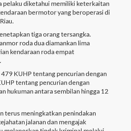
a pelaku diketahui memiliki keterkaitan
kendaraan bermotor yang beroperasi di
Riau.
menetapkan tiga orang tersangka.
anmor roda dua diamankan lima
rian kendaraan roda empat
.
al 479 KUHP tentang pencurian dengan
 KUHP tentang pencurian dengan
n hukuman antara sembilan hingga 12
n terus meningkatkan penindakan
ejahatan jalanan dan mengajak
u melaporkan tindak kriminal melalui