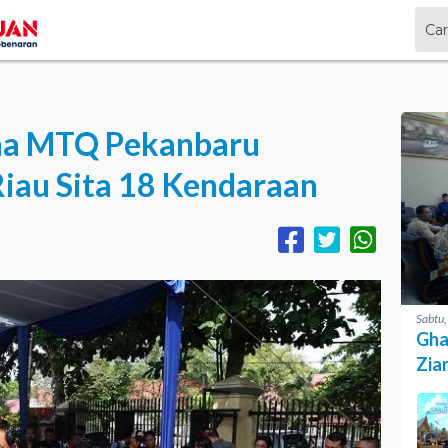
ena MTQ Pekanbaru
Riau Sita 18 Kendaraan
Sabtu
Gha
Zia
Pro