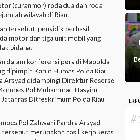
tor (curanmor) roda dua dan roda
jumlah wilayah di Riau.
n tersebut, penyidik berhasil
a motor dan tiga unit mobil yang
dak pidana.
Be
an dalam konferensi pers di Mapolda
ang dipimpin Kabid Humas Polda Riau
 Arsyad didampingi Direktur Reserse
u Kombes Pol Muhammad Hasyim
I Jatanras Ditreskrimum Polda Riau
TERP
#
ombes Pol Zahwani Pandra Arsyad
ersebut merupakan hasil kerja keras