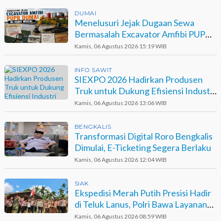
DUMAI
Menelusuri Jejak Dugaan Sewa
Bermasalah Excavator Amfibi PUPR
Dumai di Agro Murni
Kamis, 06 Agustus 2026 15:19 WIB
INFO SAWIT
SIEXPO 2026 Hadirkan Produsen
Truk untuk Dukung Efisiensi Industri
Sawit
Kamis, 06 Agustus 2026 13:06 WIB
BENGKALIS
Transformasi Digital Roro Bengkalis
Dimulai, E-Ticketing Segera Berlaku
Kamis, 06 Agustus 2026 12:04 WIB
SIAK
Ekspedisi Merah Putih Presisi Hadir
di Teluk Lanus, Polri Bawa Layanan
dan Harapan
Kamis, 06 Agustus 2026 08:59 WIB