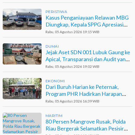
PERISTIWA
Kasus Penganiayaan Relawan MBG
Diungkap, Kepala SPPG Apresiasi
Kinerja Polisi
Rabu, 05 Agustus 2026 19:15 WIB
DUMAI
Jejak Aset SDN 001 Lubuk Gaung ke
Apical, Transparansi dan Audit yang
Belum Terjawab
Rabu, 05 Agustus 2026 19:02 WIB
EKONOMI
Dari Buruh Harian ke Peternak,
Program PHR Hadirkan Harapan
Baru bagi Suku Sakai
Rabu, 05 Agustus 2026 16:39 WIB
MARITIM
80 Persen Mangrove Rusak, Polda
Riau Bergerak Selamatkan Pesisir