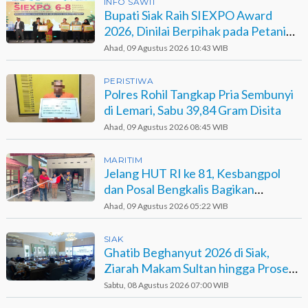
INFO SAWIT
Bupati Siak Raih SIEXPO Award
2026, Dinilai Berpihak pada Petani
Sawit
Ahad, 09 Agustus 2026 10:43 WIB
PERISTIWA
Polres Rohil Tangkap Pria Sembunyi
di Lemari, Sabu 39,84 Gram Disita
Ahad, 09 Agustus 2026 08:45 WIB
MARITIM
Jelang HUT RI ke 81, Kesbangpol
dan Posal Bengkalis Bagikan
Bendera ke Warga Pesisir
Ahad, 09 Agustus 2026 05:22 WIB
SIAK
Ghatib Beghanyut 2026 di Siak,
Ziarah Makam Sultan hingga Prosesi
di Sungai
Sabtu, 08 Agustus 2026 07:00 WIB