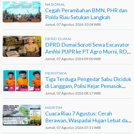
NASIONAL
Cegah Perambahan BMN, PHR dan
Polda Riau Satukan Langkah
Jumat, 07 Agustus 2026 10:04 WIB
DPRD DUMAI
DPRD Dumai Soroti Sewa Excavator
Amfibi PUPR ke PT Agro Murni, RDP
Jadi Opsi
Jumat, 07 Agustus 2026 09:00 WIB
PERISTIWA
Tiga Terduga Pengedar Sabu Diciduk
di Langgam, Polisi Kejar Pemasok
Berinisial GA
Jumat, 07 Agustus 2026 08:17 WIB
MARITIM
Cuaca Riau 7 Agustus: Cerah
Berawan, Waspadai Hujan Lebat dan
Petir
Jumat, 07 Agustus 2026 07:31 WIB