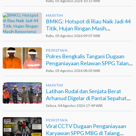
Sinaboi
Rabu, 05 Agustus 2026 10:15 WIB
MARITIM
BMKG: Hotspot di Riau Naik Jadi 44
Titik, Hujan Ringan Masih
Berpotensi Terjadi
Rabu, 05 Agustus 2026 09:07 WIB
PERISTIWA
Polres Bengkalis Tangani Dugaan
Penganiayaan Relawan SPPG Talang
Muandau
Rabu, 05 Agustus 2026 08:03 WIB
MARITIM
Latihan Rudal dan Senjata Berat
Arhanud Digelar di Pantai Sepahat
Bengkalis
Selasa, 04 Agustus 2026 17:49 WIB
PERISTIWA
Viral CCTV Dugaan Penganiayaan
Karyawan SPPG MBG di Talang