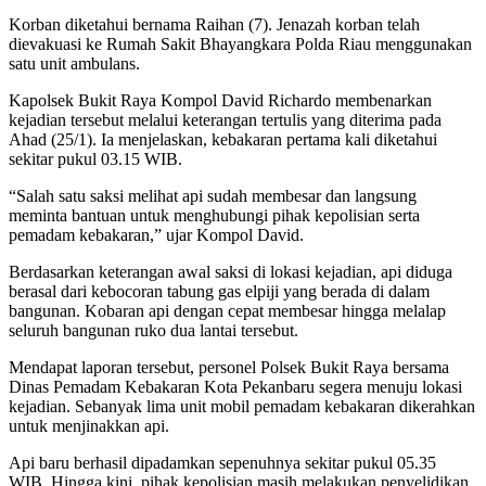
Korban diketahui bernama Raihan (7). Jenazah korban telah
dievakuasi ke Rumah Sakit Bhayangkara Polda Riau menggunakan
satu unit ambulans.
Kapolsek Bukit Raya Kompol David Richardo membenarkan
kejadian tersebut melalui keterangan tertulis yang diterima pada
Ahad (25/1). Ia menjelaskan, kebakaran pertama kali diketahui
sekitar pukul 03.15 WIB.
“Salah satu saksi melihat api sudah membesar dan langsung
meminta bantuan untuk menghubungi pihak kepolisian serta
pemadam kebakaran,” ujar Kompol David.
Berdasarkan keterangan awal saksi di lokasi kejadian, api diduga
berasal dari kebocoran tabung gas elpiji yang berada di dalam
bangunan. Kobaran api dengan cepat membesar hingga melalap
seluruh bangunan ruko dua lantai tersebut.
Mendapat laporan tersebut, personel Polsek Bukit Raya bersama
Dinas Pemadam Kebakaran Kota Pekanbaru segera menuju lokasi
kejadian. Sebanyak lima unit mobil pemadam kebakaran dikerahkan
untuk menjinakkan api.
Api baru berhasil dipadamkan sepenuhnya sekitar pukul 05.35
WIB. Hingga kini, pihak kepolisian masih melakukan penyelidikan