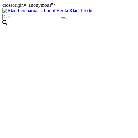
crossorigin="anonymous">