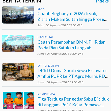
BERITA TERKINI
Indeks
SIAK
Ghatib Beghanyut 2026 di Siak,
Ziarah Makam Sultan hingga Prosesi
di Sungai
Sabtu, 08 Agustus 2026 07:00 WIB
NASIONAL
Cegah Perambahan BMN, PHR dan
Polda Riau Satukan Langkah
Jumat, 07 Agustus 2026 10:04 WIB
DPRD DUMAI
DPRD Dumai Soroti Sewa Excavator
Amfibi PUPR ke PT Agro Murni, RDP
Jadi Opsi
Jumat, 07 Agustus 2026 09:00 WIB
PERISTIWA
Tiga Terduga Pengedar Sabu Diciduk
di Langgam, Polisi Kejar Pemasok
Berinisial GA
Jumat, 07 Agustus 2026 08:17 WIB