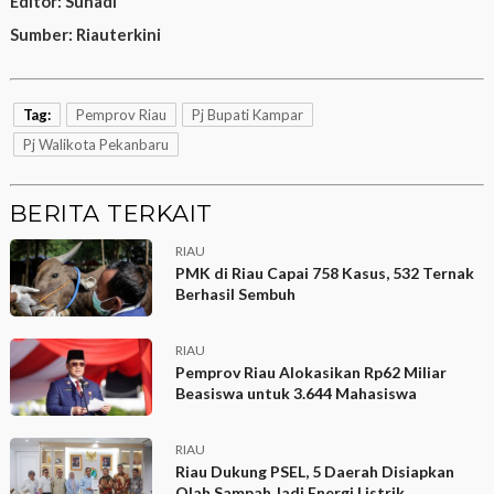
Editor:
Suhadi
Sumber:
Riauterkini
Tag:
Pemprov Riau
Pj Bupati Kampar
Pj Walikota Pekanbaru
BERITA TERKAIT
RIAU
PMK di Riau Capai 758 Kasus, 532 Ternak
Berhasil Sembuh
RIAU
Pemprov Riau Alokasikan Rp62 Miliar
Beasiswa untuk 3.644 Mahasiswa
RIAU
Riau Dukung PSEL, 5 Daerah Disiapkan
Olah Sampah Jadi Energi Listrik