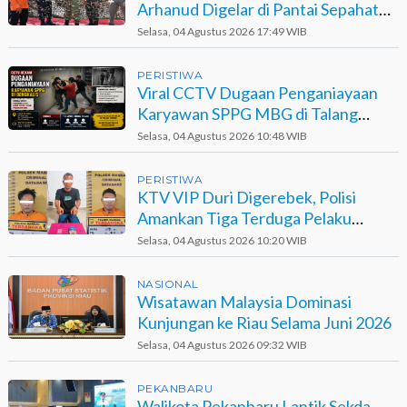
Arhanud Digelar di Pantai Sepahat
Bengkalis
Selasa, 04 Agustus 2026 17:49 WIB
PERISTIWA
Viral CCTV Dugaan Penganiayaan
Karyawan SPPG MBG di Talang
Muandau
Selasa, 04 Agustus 2026 10:48 WIB
PERISTIWA
KTV VIP Duri Digerebek, Polisi
Amankan Tiga Terduga Pelaku
Narkotika
Selasa, 04 Agustus 2026 10:20 WIB
NASIONAL
Wisatawan Malaysia Dominasi
Kunjungan ke Riau Selama Juni 2026
Selasa, 04 Agustus 2026 09:32 WIB
PEKANBARU
Walikota Pekanbaru Lantik Sekda