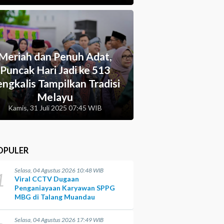
Meriah dan Penuh Adat,
Puncak Hari Jadi ke 513
ngkalis Tampilkan Tradisi
Melayu
Kamis, 31 Juli 2025 07:45 WIB
OPULER
Selasa, 04 Agustus 2026 10:48 WIB
1
Viral CCTV Dugaan
Penganiayaan Karyawan SPPG
MBG di Talang Muandau
Selasa, 04 Agustus 2026 17:49 WIB