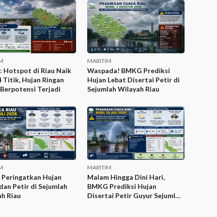
M
MARITIM
 Hotspot di Riau Naik
Waspada! BMKG Prediksi
4 Titik, Hujan Ringan
Hujan Lebat Disertai Petir di
Berpotensi Terjadi
Sejumlah Wilayah Riau
M
MARITIM
Peringatkan Hujan
Malam Hingga Dini Hari,
dan Petir di Sejumlah
BMKG Prediksi Hujan
h Riau
Disertai Petir Guyur Sejumlah
Wilayah Riau