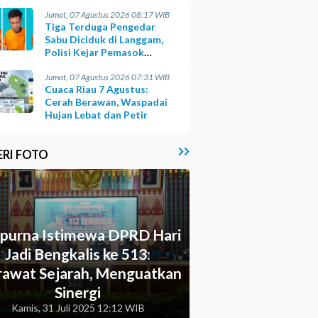
Opsi
Jumat, 07 Agustus 2026 08:17 WIB
Tiga Terduga Pengedar
Sabu Diciduk di Langgam,
Polisi Kejar Pemasok
Berinisial GA
Jumat, 07 Agustus 2026 07:31 WIB
Cuaca Riau 7 Agustus:
Cerah Berawan, Waspadai
Hujan Lebat dan Petir
ERI FOTO
ipurna Istimewa DPRD Hari
Jadi Bengkalis ke 513:
awat Sejarah, Menguatkan
Sinergi
Kamis, 31 Juli 2025 12:12 WIB