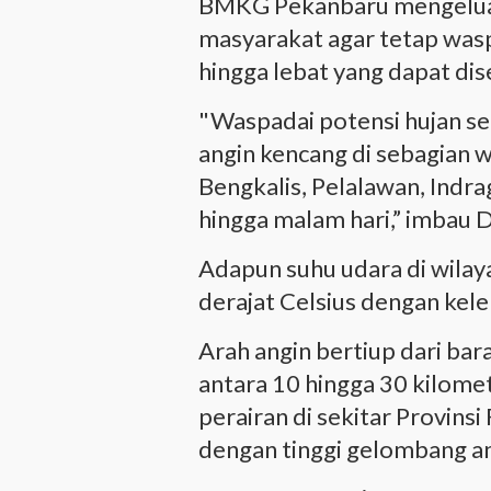
BMKG Pekanbaru mengeluar
masyarakat agar tetap was
hingga lebat yang dapat dis
"Waspadai potensi hujan sed
angin kencang di sebagian 
Bengkalis, Pelalawan, Indrag
hingga malam hari,” imbau 
Adapun suhu udara di wilaya
derajat Celsius dengan kel
Arah angin bertiup dari bar
antara 10 hingga 30 kilomet
perairan di sekitar Provins
dengan tinggi gelombang an