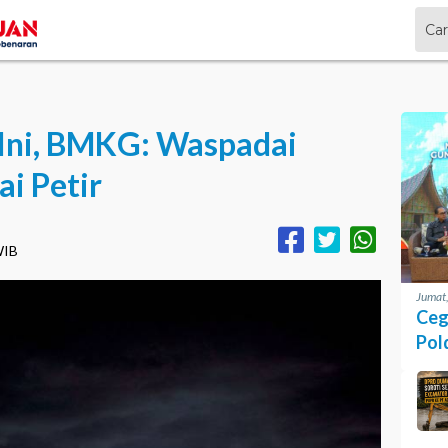
 Ini, BMKG: Waspadai
ai Petir
WIB
Jumat
Ceg
Pol