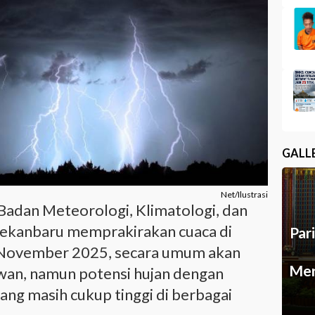
GALL
Net/Ilustrasi
Badan Meteorologi, Klimatologi, dan
Pekanbaru memprakirakan cuaca di
Par
 3 November 2025, secara umum akan
Mer
wan, namun potensi hujan dengan
dang masih cukup tinggi di berbagai