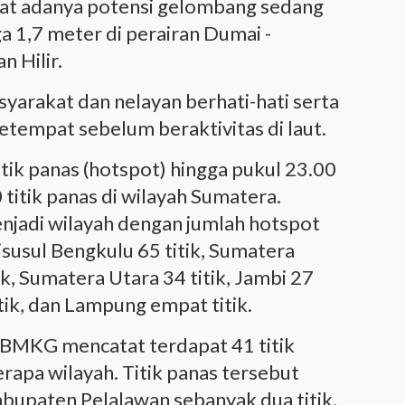
t adanya potensi gelombang sedang
a 1,7 meter di perairan Dumai -
n Hilir.
rakat dan nelayan berhati-hati serta
etempat sebelum beraktivitas di laut.
ik panas (hotspot) hingga pukul 23.00
titik panas di wilayah Sumatera.
njadi wilayah dengan jumlah hotspot
disusul Bengkulu 65 titik, Sumatera
tik, Sumatera Utara 34 titik, Jambi 27
itik, dan Lampung empat titik.
, BMKG mencatat terdapat 41 titik
rapa wilayah. Titik panas tersebut
bupaten Pelalawan sebanyak dua titik,