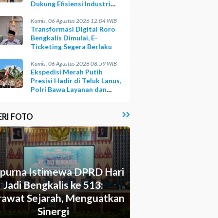
Dukung Efisiensi Industri
Sawit
Kamis, 06 Agustus 2026 12:04 WIB
Transformasi Digital Roro
Bengkalis Dimulai, E-
Ticketing Segera Berlaku
Kamis, 06 Agustus 2026 08:59 WIB
Ekspedisi Merah Putih
Presisi Hadir di Teluk Lanus,
Polri Bawa Layanan dan
Harapan
ERI FOTO
ipurna Istimewa DPRD Hari
Jadi Bengkalis ke 513:
awat Sejarah, Menguatkan
Sinergi