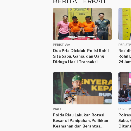
BERITA TERKAIT
PERISTIWA
PERIST
Dua Pria Diciduk, Polisi Rohil
Residi
Sita Sabu, Ganja, dan Uang
Rohil 
Diduga Hasil Transaksi
24 Jam
RIAU
PERIST
Polda Riau Lakukan Rotasi
Polres
Besar di Panipahan, Pulihkan
Sabu, 
Keamanan dan Berantas
Ditan