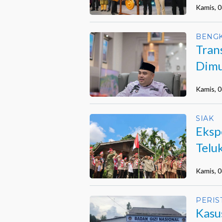
Kamis, 
BENGK
Tran
Dimu
Kamis, 
SIAK
Eksp
Telu
Hara
Kamis, 
PERIS
Kasu