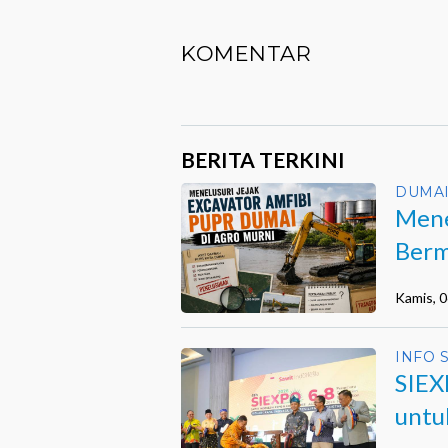
Narkoba
KOMENTAR
BERITA TERKINI
DUMA
Mene
Berm
Duma
Kamis, 
INFO 
SIEX
untu