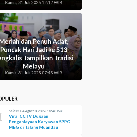
Kamis, 31 Juli 2025 12:12 WIB
Meriah dan Penuh Adat,
Puncak Hari Jadi ke 513
ngkalis Tampilkan Tradisi
Melayu
Kamis, 31 Juli 2025 07:45 WIB
OPULER
Selasa, 04 Agustus 2026 10:48 WIB
1
Viral CCTV Dugaan
Penganiayaan Karyawan SPPG
MBG di Talang Muandau