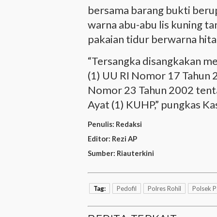
bersama barang bukti beru
warna abu-abu lis kuning ta
pakaian tidur berwarna hit
“Tersangka disangkakan mel
(1) UU RI Nomor 17 Tahun 
Nomor 23 Tahun 2002 tenta
Ayat (1) KUHP,” pungkas Kas
Penulis:
Redaksi
Editor:
Rezi AP
Sumber:
Riauterkini
Tag:
Pedofil
Polres Rohil
Polsek 