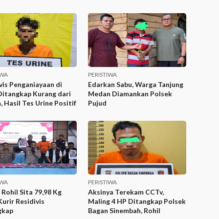
IWA
PERISTIWA
vis Penganiayaan di
Edarkan Sabu, Warga Tanjung
Ditangkap Kurang dari
Medan Diamankan Polsek
, Hasil Tes Urine Positif
Pujud
IWA
PERISTIWA
 Rohil Sita 79,98 Kg
Aksinya Terekam CCTv,
Kurir Residivis
Maling 4 HP Ditangkap Polsek
gkap
Bagan Sinembah, Rohil