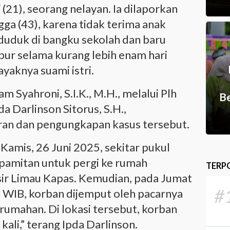
F (21), seorang nelayan. Ia dilaporkan
ga (43), karena tidak terima anak
uduk di bangku sekolah dan baru
bur selama kurang lebih enam hari
ayaknya suami istri.
m Syahroni, S.I.K., M.H., melalui Plh
Be
a Darlinson Sitorus, S.H.,
an dan pengungkapan kasus tersebut.
Kamis, 26 Juni 2025, sekitar pukul
rpamitan untuk pergi ke rumah
TERP
ir Limau Kapas. Kemudian, pada Jumat
#
00 WIB, korban dijemput oleh pacarnya
rumahan. Di lokasi tersebut, korban
ali,” terang Ipda Darlinson.