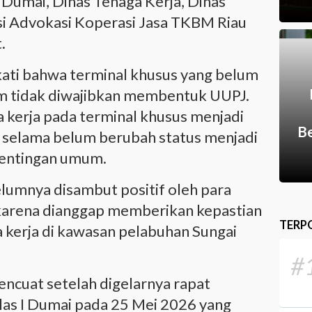
 Dumai, Dinas Tenaga Kerja, Dinas
i Advokasi Koperasi Jasa TKBM Riau
.
kati bahwa terminal khusus yang belum
m tidak diwajibkan membentuk UUPJ.
a kerja pada terminal khusus menjadi
Be
 selama belum berubah status menjadi
pentingan umum.
lumnya disambut positif oleh para
 karena dianggap memberikan kepastian
TERP
 kerja di kawasan pelabuhan Sungai
#
ncuat setelah digelarnya rapat
las I Dumai pada 25 Mei 2026 yang