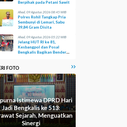
Berpihak pada Petani Sawit
Ahad, 09 Agustus 2026 08:45 WIB
Polres Rohil Tangkap Pria
Sembunyi di Lemari, Sabu
39,84 Gram Disita
Ahad, 09 Agustus 2026 05:22 WIB
Jelang HUT RI ke 81,
Kesbangpol dan Posal
Bengkalis Bagikan Bendera
ke Warga Pesisir
ERI FOTO
ipurna Istimewa DPRD Hari
Jadi Bengkalis ke 513:
awat Sejarah, Menguatkan
Sinergi