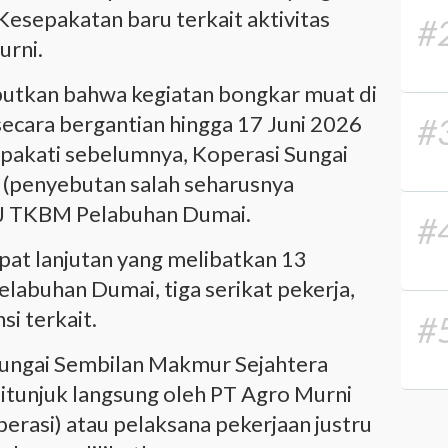
Kesepakatan baru terkait aktivitas
#
urni.
ebutkan bahwa kegiatan bongkar muat di
secara bergantian hingga 17 Juni 2026
#
epakati sebelumnya, Koperasi Sungai
 (penyebutan salah seharusnya
J TKBM Pelabuhan Dumai.
#
rapat lanjutan yang melibatkan 13
labuhan Dumai, tiga serikat pekerja,
si terkait.
#
Sungai Sembilan Makmur Sejahtera
ditunjuk langsung oleh PT Agro Murni
erasi) atau pelaksana pekerjaan justru