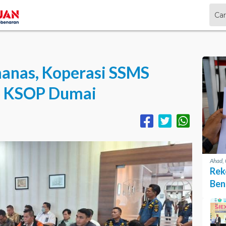
nas, Koperasi SSMS
p KSOP Dumai
Ahad,
Rek
Ben
Pen