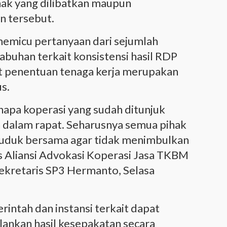
hak yang dilibatkan maupun
n tersebut.
memicu pertanyaan dari sejumlah
abuhan terkait konsistensi hasil RDP
 penentuan tenaga kerja merupakan
s.
pa koperasi yang sudah ditunjuk
n dalam rapat. Seharusnya semua pihak
duduk bersama agar tidak menimbulkan
ris Aliansi Advokasi Koperasi Jasa TKBM
Sekretaris SP3 Hermanto, Selasa
intah dan instansi terkait dapat
alankan hasil kesepakatan secara