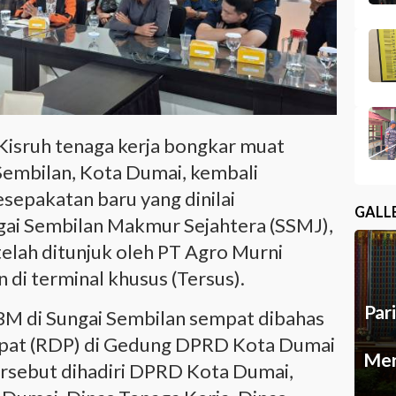
Kisruh tenaga kerja bongkar muat
Sembilan, Kota Dumai, kembali
epakatan baru yang dinilai
GALL
ai Sembilan Makmur Sejahtera (SSMJ),
elah ditunjuk oleh PT Agro Murni
 di terminal khusus (Tersus).
Par
M di Sungai Sembilan sempat dibahas
pat (RDP) di Gedung DPRD Kota Dumai
Mer
ersebut dihadiri DPRD Kota Dumai,