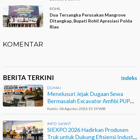
ROHIL
Dua Tersangka Perusakan Mangrove
Ditangkap, Bupati Rohil Apresiasi Polda
Riau
KOMENTAR
BERITA TERKINI
Indeks
DUMAI
Menelusuri Jejak Dugaan Sewa
Bermasalah Excavator Amfibi PUPR
Dumai di Agro Murni
Kamis, 06 Agustus 2026 15:19 WIB
INFO SAWIT
SIEXPO 2026 Hadirkan Produsen
Truk untuk Dukung Efisiensi Industri