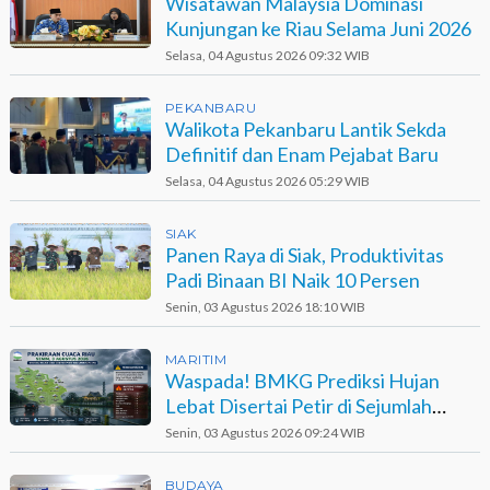
Wisatawan Malaysia Dominasi
Kunjungan ke Riau Selama Juni 2026
Selasa, 04 Agustus 2026 09:32 WIB
PEKANBARU
Walikota Pekanbaru Lantik Sekda
Definitif dan Enam Pejabat Baru
Selasa, 04 Agustus 2026 05:29 WIB
SIAK
Panen Raya di Siak, Produktivitas
Padi Binaan BI Naik 10 Persen
Senin, 03 Agustus 2026 18:10 WIB
MARITIM
Waspada! BMKG Prediksi Hujan
Lebat Disertai Petir di Sejumlah
Wilayah Riau
Senin, 03 Agustus 2026 09:24 WIB
BUDAYA