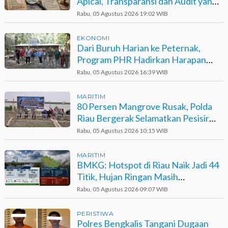
Apical, Transparansi dan Audit yang
Belum Terjawab
Rabu, 05 Agustus 2026 19:02 WIB
EKONOMI
Dari Buruh Harian ke Peternak,
Program PHR Hadirkan Harapan
Baru bagi Suku Sakai
Rabu, 05 Agustus 2026 16:39 WIB
MARITIM
80 Persen Mangrove Rusak, Polda
Riau Bergerak Selamatkan Pesisir
Sinaboi
Rabu, 05 Agustus 2026 10:15 WIB
MARITIM
BMKG: Hotspot di Riau Naik Jadi 44
Titik, Hujan Ringan Masih
Berpotensi Terjadi
Rabu, 05 Agustus 2026 09:07 WIB
PERISTIWA
Polres Bengkalis Tangani Dugaan