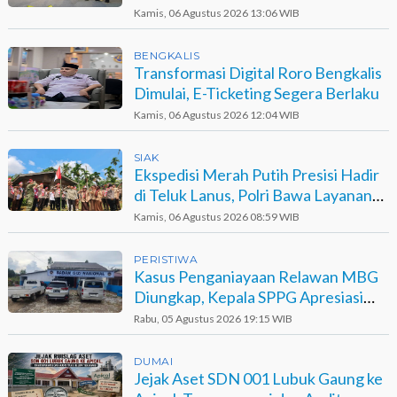
Sawit
Kamis, 06 Agustus 2026 13:06 WIB
BENGKALIS
Transformasi Digital Roro Bengkalis
Dimulai, E-Ticketing Segera Berlaku
Kamis, 06 Agustus 2026 12:04 WIB
SIAK
Ekspedisi Merah Putih Presisi Hadir
di Teluk Lanus, Polri Bawa Layanan
dan Harapan
Kamis, 06 Agustus 2026 08:59 WIB
PERISTIWA
Kasus Penganiayaan Relawan MBG
Diungkap, Kepala SPPG Apresiasi
Kinerja Polisi
Rabu, 05 Agustus 2026 19:15 WIB
DUMAI
Jejak Aset SDN 001 Lubuk Gaung ke