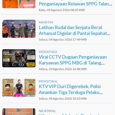
Penganiayaan Relawan SPPG Talang
Muandau
Rabu, 05 Agustus 2026 08:03 WIB
MARITIM
Latihan Rudal dan Senjata Berat
Arhanud Digelar di Pantai Sepahat
Bengkalis
Selasa, 04 Agustus 2026 17:49 WIB
PERISTIWA
Viral CCTV Dugaan Penganiayaan
Karyawan SPPG MBG di Talang
Muandau
Selasa, 04 Agustus 2026 10:48 WIB
PERISTIWA
KTV VIP Duri Digerebek, Polisi
Amankan Tiga Terduga Pelaku
Narkotika
Selasa, 04 Agustus 2026 10:20 WIB
NASIONAL