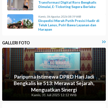
Transformasi Digital Roro Bengkalis
Dimulai, E-Ticketing Segera Berlaku
Kamis, 06 Agustus 2026 08:59 WIB
Ekspedisi Merah Putih Presisi Hadir di
Teluk Lanus, Polri Bawa Layanan dan
Harapan
GALLERI FOTO
Paripurna Istimewa DPRD Hari Jadi
Bengkalis ke 513: Merawat Sejarah,
Menguatkan Sinergi
Kamis, 31 Juli 2025 12:12 WIB