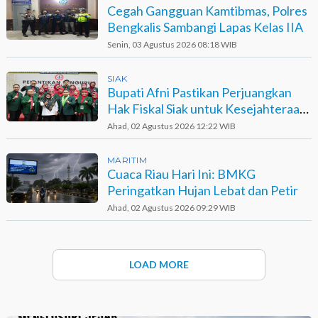
Cegah Gangguan Kamtibmas, Polres
Bengkalis Sambangi Lapas Kelas IIA
Senin, 03 Agustus 2026 08:18 WIB
SIAK
Bupati Afni Pastikan Perjuangkan
Hak Fiskal Siak untuk Kesejahteraan
Dokter dan Tenaga Medis
Ahad, 02 Agustus 2026 12:22 WIB
MARITIM
Cuaca Riau Hari Ini: BMKG
Peringatkan Hujan Lebat dan Petir
Ahad, 02 Agustus 2026 09:29 WIB
LOAD MORE