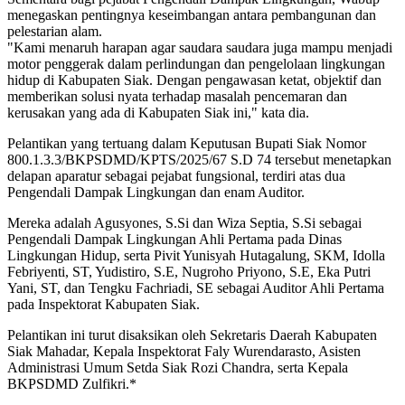
menegaskan pentingnya keseimbangan antara pembangunan dan
pelestarian alam.
"Kami menaruh harapan agar saudara saudara juga mampu menjadi
motor penggerak dalam perlindungan dan pengelolaan lingkungan
hidup di Kabupaten Siak. Dengan pengawasan ketat, objektif dan
memberikan solusi nyata terhadap masalah pencemaran dan
kerusakan yang ada di Kabupaten Siak ini," kata dia.
Pelantikan yang tertuang dalam Keputusan Bupati Siak Nomor
800.1.3.3/BKPSDMD/KPTS/2025/67 S.D 74 tersebut menetapkan
delapan aparatur sebagai pejabat fungsional, terdiri atas dua
Pengendali Dampak Lingkungan dan enam Auditor.
Mereka adalah Agusyones, S.Si dan Wiza Septia, S.Si sebagai
Pengendali Dampak Lingkungan Ahli Pertama pada Dinas
Lingkungan Hidup, serta Pivit Yunisyah Hutagalung, SKM, Idolla
Febriyenti, ST, Yudistiro, S.E, Nugroho Priyono, S.E, Eka Putri
Yani, ST, dan Tengku Fachriadi, SE sebagai Auditor Ahli Pertama
pada Inspektorat Kabupaten Siak.
Pelantikan ini turut disaksikan oleh Sekretaris Daerah Kabupaten
Siak Mahadar, Kepala Inspektorat Faly Wurendarasto, Asisten
Administrasi Umum Setda Siak Rozi Chandra, serta Kepala
BKPSDMD Zulfikri.*