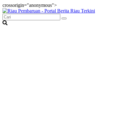
crossorigin="anonymous">