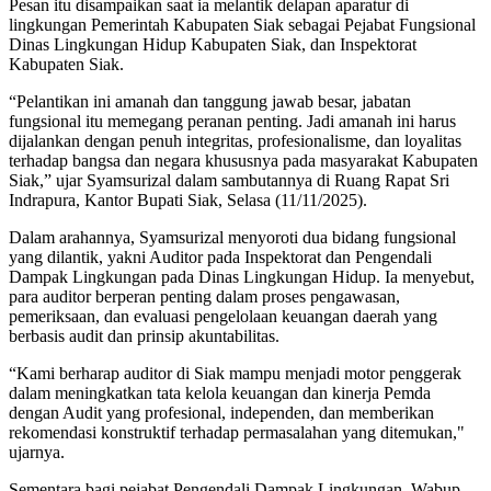
Pesan itu disampaikan saat ia melantik delapan aparatur di
lingkungan Pemerintah Kabupaten Siak sebagai Pejabat Fungsional
Dinas Lingkungan Hidup Kabupaten Siak, dan Inspektorat
Kabupaten Siak.
“Pelantikan ini amanah dan tanggung jawab besar, jabatan
fungsional itu memegang peranan penting. Jadi amanah ini harus
dijalankan dengan penuh integritas, profesionalisme, dan loyalitas
terhadap bangsa dan negara khususnya pada masyarakat Kabupaten
Siak,” ujar Syamsurizal dalam sambutannya di Ruang Rapat Sri
Indrapura, Kantor Bupati Siak, Selasa (11/11/2025).
Dalam arahannya, Syamsurizal menyoroti dua bidang fungsional
yang dilantik, yakni Auditor pada Inspektorat dan Pengendali
Dampak Lingkungan pada Dinas Lingkungan Hidup. Ia menyebut,
para auditor berperan penting dalam proses pengawasan,
pemeriksaan, dan evaluasi pengelolaan keuangan daerah yang
berbasis audit dan prinsip akuntabilitas.
“Kami berharap auditor di Siak mampu menjadi motor penggerak
dalam meningkatkan tata kelola keuangan dan kinerja Pemda
dengan Audit yang profesional, independen, dan memberikan
rekomendasi konstruktif terhadap permasalahan yang ditemukan,"
ujarnya.
Sementara bagi pejabat Pengendali Dampak Lingkungan, Wabup