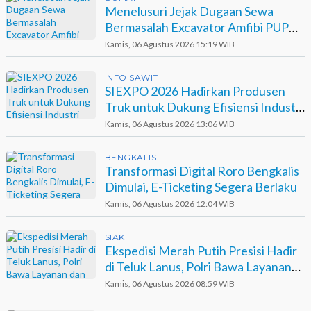
Menelusuri Jejak Dugaan Sewa
Bermasalah Excavator Amfibi PUPR
Dumai di Agro Murni
Kamis, 06 Agustus 2026 15:19 WIB
INFO SAWIT
SIEXPO 2026 Hadirkan Produsen
Truk untuk Dukung Efisiensi Industri
Sawit
Kamis, 06 Agustus 2026 13:06 WIB
BENGKALIS
Transformasi Digital Roro Bengkalis
Dimulai, E-Ticketing Segera Berlaku
Kamis, 06 Agustus 2026 12:04 WIB
SIAK
Ekspedisi Merah Putih Presisi Hadir
di Teluk Lanus, Polri Bawa Layanan
dan Harapan
Kamis, 06 Agustus 2026 08:59 WIB