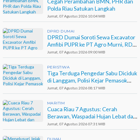
Cegah Perambahan BMN, PHR dan
Polda Riau Satukan Langkah
Jumat, 07 Agustus 2026 10:04 WIB
DPRD DUMAI
DPRD Dumai Soroti Sewa Excavator
Amfibi PUPR ke PT Agro Murni, RDP
Jadi Opsi
Jumat, 07 Agustus 2026 09:00 WIB
PERISTIWA
Tiga Terduga Pengedar Sabu Diciduk
di Langgam, Polisi Kejar Pemasok
Berinisial GA
Jumat, 07 Agustus 2026 08:17 WIB
MARITIM
Cuaca Riau 7 Agustus: Cerah
Berawan, Waspadai Hujan Lebat dan
Petir
Jumat, 07 Agustus 2026 07:31 WIB
DUMAI