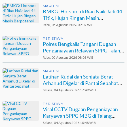
MARITIM
BMKG: Hotspot di Riau Naik Jadi 44
Titik, Hujan Ringan Masih
Berpotensi Terjadi
Rabu, 05 Agustus 2026 09:07 WIB
PERISTIWA
Polres Bengkalis Tangani Dugaan
Penganiayaan Relawan SPPG Talang
Muandau
Rabu, 05 Agustus 2026 08:03 WIB
MARITIM
Latihan Rudal dan Senjata Berat
Arhanud Digelar di Pantai Sepahat
Bengkalis
Selasa, 04 Agustus 2026 17:49 WIB
PERISTIWA
Viral CCTV Dugaan Penganiayaan
Karyawan SPPG MBG di Talang
Muandau
Selasa, 04 Agustus 2026 10:48 WIB