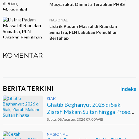
Masyarakat Diminta Terapkan PHBS
NASIONAL
Listrik Padam Massal di Riau dan
Sumatra, PLN Lakukan Pemulihan
Bertahap
KOMENTAR
BERITA TERKINI
Indeks
SIAK
Ghatib Beghanyut 2026 di Siak,
Ziarah Makam Sultan hingga Prosesi
di Sungai
Sabtu, 08 Agustus 2026 07:00 WIB
NASIONAL