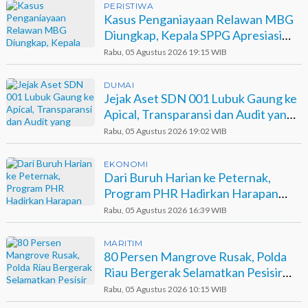
PERISTIWA
Kasus Penganiayaan Relawan MBG
Diungkap, Kepala SPPG Apresiasi
Kinerja Polisi
Rabu, 05 Agustus 2026 19:15 WIB
DUMAI
Jejak Aset SDN 001 Lubuk Gaung ke
Apical, Transparansi dan Audit yang
Belum Terjawab
Rabu, 05 Agustus 2026 19:02 WIB
EKONOMI
Dari Buruh Harian ke Peternak,
Program PHR Hadirkan Harapan
Baru bagi Suku Sakai
Rabu, 05 Agustus 2026 16:39 WIB
MARITIM
80 Persen Mangrove Rusak, Polda
Riau Bergerak Selamatkan Pesisir
Sinaboi
Rabu, 05 Agustus 2026 10:15 WIB